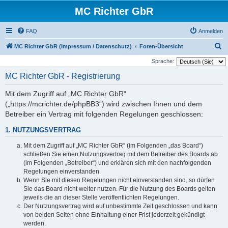
MC Richter GbR
FAQ
Anmelden
S
MC Richter GbR (Impressum / Datenschutz)
Foren-Übersicht
u
Sprache:
c
MC Richter GbR - Registrierung
h
Mit dem Zugriff auf „MC Richter GbR“
e
(„https://mcrichter.de/phpBB3“) wird zwischen Ihnen und dem
Betreiber ein Vertrag mit folgenden Regelungen geschlossen:
1. NUTZUNGSVERTRAG
Mit dem Zugriff auf „MC Richter GbR“ (im Folgenden „das Board“)
schließen Sie einen Nutzungsvertrag mit dem Betreiber des Boards ab
(im Folgenden „Betreiber“) und erklären sich mit den nachfolgenden
Regelungen einverstanden.
Wenn Sie mit diesen Regelungen nicht einverstanden sind, so dürfen
Sie das Board nicht weiter nutzen. Für die Nutzung des Boards gelten
jeweils die an dieser Stelle veröffentlichten Regelungen.
Der Nutzungsvertrag wird auf unbestimmte Zeit geschlossen und kann
von beiden Seiten ohne Einhaltung einer Frist jederzeit gekündigt
werden.