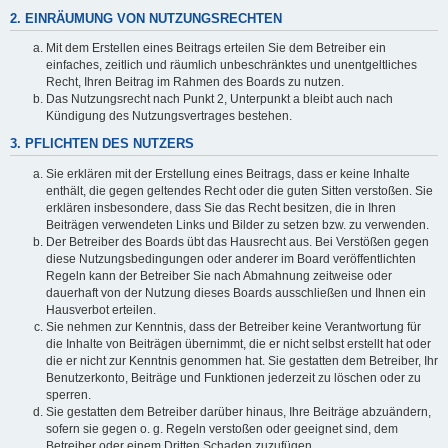
2. EINRÄUMUNG VON NUTZUNGSRECHTEN
Mit dem Erstellen eines Beitrags erteilen Sie dem Betreiber ein
einfaches, zeitlich und räumlich unbeschränktes und unentgeltliches
Recht, Ihren Beitrag im Rahmen des Boards zu nutzen.
Das Nutzungsrecht nach Punkt 2, Unterpunkt a bleibt auch nach
Kündigung des Nutzungsvertrages bestehen.
3. PFLICHTEN DES NUTZERS
Sie erklären mit der Erstellung eines Beitrags, dass er keine Inhalte
enthält, die gegen geltendes Recht oder die guten Sitten verstoßen. Sie
erklären insbesondere, dass Sie das Recht besitzen, die in Ihren
Beiträgen verwendeten Links und Bilder zu setzen bzw. zu verwenden.
Der Betreiber des Boards übt das Hausrecht aus. Bei Verstößen gegen
diese Nutzungsbedingungen oder anderer im Board veröffentlichten
Regeln kann der Betreiber Sie nach Abmahnung zeitweise oder
dauerhaft von der Nutzung dieses Boards ausschließen und Ihnen ein
Hausverbot erteilen.
Sie nehmen zur Kenntnis, dass der Betreiber keine Verantwortung für
die Inhalte von Beiträgen übernimmt, die er nicht selbst erstellt hat oder
die er nicht zur Kenntnis genommen hat. Sie gestatten dem Betreiber, Ihr
Benutzerkonto, Beiträge und Funktionen jederzeit zu löschen oder zu
sperren.
Sie gestatten dem Betreiber darüber hinaus, Ihre Beiträge abzuändern,
sofern sie gegen o. g. Regeln verstoßen oder geeignet sind, dem
Betreiber oder einem Dritten Schaden zuzufügen.